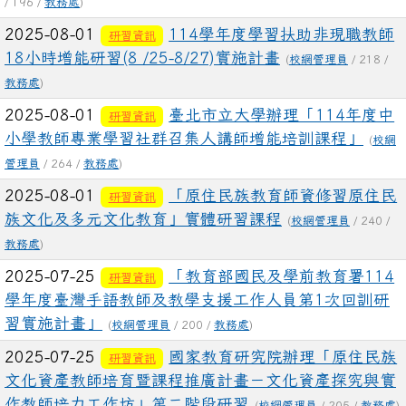
/ 196 /
教務處
)
2025-08-01
114學年度學習扶助非現職教師
研習資訊
18小時增能研習(8 /25-8/27)實施計畫
(
校網管理員
/ 218 /
教務處
)
2025-08-01
臺北市立大學辦理「114年度中
研習資訊
小學教師專業學習社群召集人講師增能培訓課程」
(
校網
管理員
/ 264 /
教務處
)
2025-08-01
「原住民族教育師資修習原住民
研習資訊
族文化及多元文化教育」實體研習課程
(
校網管理員
/ 240 /
教務處
)
2025-07-25
「教育部國民及學前教育署114
研習資訊
學年度臺灣手語教師及教學支援工作人員第1次回訓研
習實施計畫」
(
校網管理員
/ 200 /
教務處
)
2025-07-25
國家教育研究院辦理「原住民族
研習資訊
文化資產教師培育暨課程推廣計畫－文化資產探究與實
作教師培力工作坊」第二階段研習
(
校網管理員
/ 205 /
教務處
)