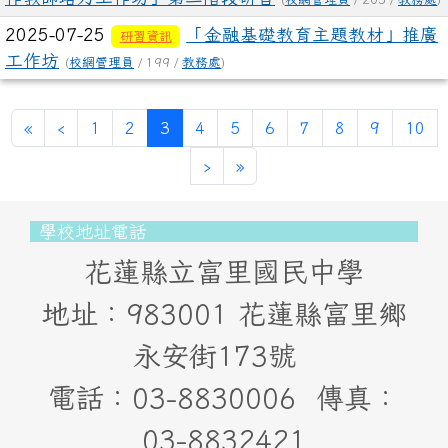
2025-07-25
「金融基礎教育主題教材」推廣
研習資訊
工作坊
(
校網管理員
/ 199 /
教務處
)
第一頁
上一頁
(目前頁次)
«
‹
1
2
3
4
5
6
7
8
9
10
下一頁
最後頁
›
»
頁尾區域內容
學校地址電話
花蓮縣立富里國民中學
地址：983001 花蓮縣富里鄉
永安街173號
電話：03-8830006 傳真：
03-8832421