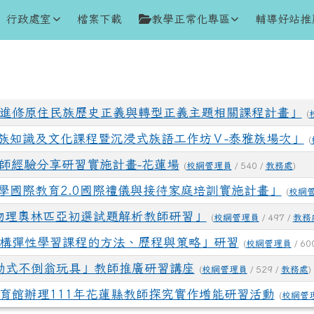
行政處室
檔案下載
教學正常化專區
輔導好站推
進修原住民族歷史正義與轉型正義主題相關課程計畫」
(
民族知識及文化課程暨沉浸式族語工作坊Ⅴ-泰雅族場次」
(
R教師經驗分享研習實施計畫-花蓮場
(
校網管理員
/ 540 /
教務處
)
小學國際教育2.0國際禮儀與接待家庭培訓實施計畫」
(
校網
區物理奧林匹亞初選試題解析教師研習」
(
校網管理員
/ 497 /
教務
構彈性學習課程的方法、歷程與策略」研習
(
校網管理員
/ 60
動式不倒翁玩具」教師推廣研習講座
(
校網管理員
/ 529 /
教務處
)
育館辦理111年花蓮縣教師探究實作增能研習活動
(
校網管