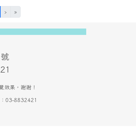
(目前頁次)
›
»
73號
21
最佳瀏覽效果，謝謝！
3-8832421