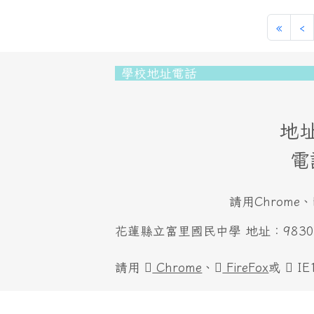
第一
«
‹
頁尾區域內容
學校地址電話
地址
電
請用Chrome、
花蓮縣立富里國民中學 地址：983001
請用
Chrome
、
FireFox
或
I