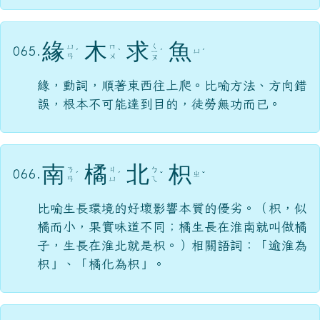
緣
木
求
魚
ㄑ
ㄩ
ㄇ
065.
ㄩ
ˊ
ˋ
ㄧ
ˊ
ˊ
ㄢ
ㄨ
ㄡ
緣，動詞，順著東西往上爬。比喻方法、方向錯
誤，根本不可能達到目的，徒勞無功而已。
南
橘
北
枳
ㄋ
ㄐ
ㄅ
066.
ㄓ
ˊ
ˊ
ˇ
ˇ
ㄢ
ㄩ
ㄟ
比喻生長環境的好壞影響本質的優劣。（枳，似
橘而小，果實味道不同；橘生長在淮南就叫做橘
子，生長在淮北就是枳。）相關語詞：「逾淮為
枳」、「橘化為枳」。