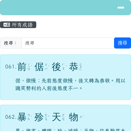
導覽列
花蓮縣立富里國民中學
跳至主內容區
主內容區域
頁尾區域
所有成語
搜尋
搜尋：
前
倨
後
恭
ㄑ
ㄍ
ㄐ
ㄏ
061.
ㄧ
ˊ
ˋ
ˋ
ㄨ
ㄩ
ㄡ
ㄢ
ㄥ
倨，傲慢；先前態度傲慢，後又轉為恭敬。用以
譏笑勢利的人前後態度不一。
暴
殄
天
物
ㄊ
ㄊ
ㄅ
062.
ㄨ
ˋ
ㄧ
ˇ
ㄧ
ˋ
ㄠ
ㄢ
ㄢ
暴，損害、糟蹋；殄，滅絕；天物，指鳥獸草木