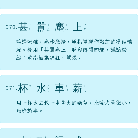
甚
囂
塵
上
ㄒ
ㄕ
ㄔ
ㄕ
070.
ˋ
ㄧ
ˊ
ˋ
ㄣ
ㄣ
ㄤ
ㄠ
喧譁嘈雜，塵沙飛揚，原指軍隊作戰前的準備情
況。後用「甚囂塵上」形容傳聞四起，議論紛
紛；或指極為猖狂、囂張。
杯
水
車
薪
ㄕ
ㄒ
ㄅ
ㄐ
071.
ㄨ
ˇ
ㄧ
ㄟ
ㄩ
ㄟ
ㄣ
用一杯水去救一車著火的柴草。比喻力量微小，
無濟於事。