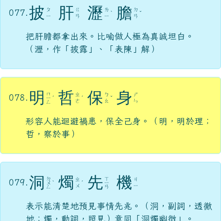
披
肝
瀝
膽
ㄆ
ㄍ
ㄌ
ㄉ
077.
ˋ
ˇ
ㄧ
ㄢ
ㄧ
ㄢ
把肝膽都拿出來。比喻做人極為真誠坦白。
（瀝，作「披露」、「表陳」解）
明
哲
保
身
ㄇ
ㄓ
ㄅ
ㄕ
078.
ㄧ
ˊ
ˊ
ˇ
ㄜ
ㄠ
ㄣ
ㄥ
形容人能迴避禍患，保全己身。（明，明於理；
哲，察於事）
洞
燭
先
機
ㄉ
ㄒ
ㄓ
ㄐ
079.
ㄨ
ˋ
ˊ
ㄧ
ㄨ
ㄧ
ㄥ
ㄢ
表示能清楚地預見事情先兆。（洞，副詞，透徹
地；燭，動詞，照見）意同「洞燭幽微」。