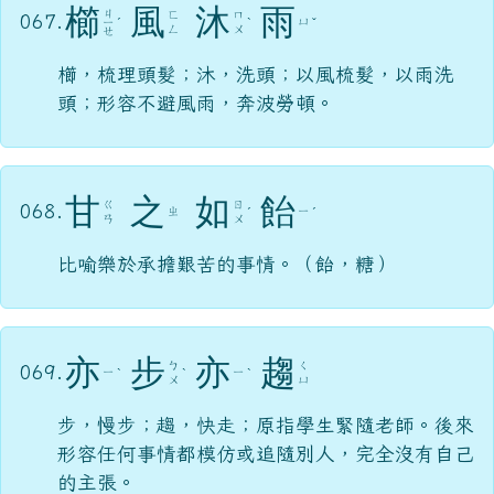
櫛
風
沐
雨
ㄐ
ㄈ
ㄇ
067.
ㄩ
ㄧ
ˊ
ˋ
ˇ
ㄥ
ㄨ
ㄝ
櫛，梳理頭髮；沐，洗頭；以風梳髮，以雨洗
頭；形容不避風雨，奔波勞頓。
甘
之
如
飴
ㄍ
ㄖ
068.
ㄓ
ㄧ
ˊ
ˊ
ㄢ
ㄨ
比喻樂於承擔艱苦的事情。（飴，糖）
亦
步
亦
趨
ㄅ
ㄑ
069.
ㄧ
ㄧ
ˋ
ˋ
ˋ
ㄨ
ㄩ
步，慢步；趨，快走；原指學生緊隨老師。後來
形容任何事情都模仿或追隨別人，完全沒有自己
的主張。