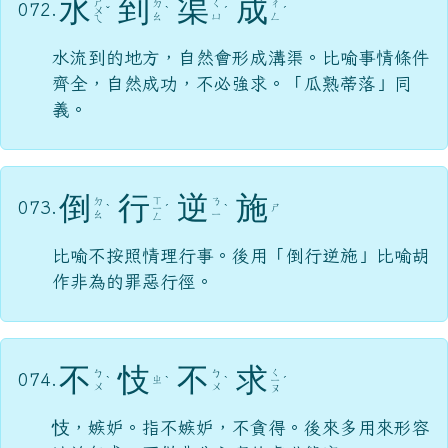
水
到
渠
成
ㄕ
ㄉ
ㄑ
ㄔ
072.
ㄨ
ˇ
ˋ
ˊ
ˊ
ㄠ
ㄩ
ㄥ
ㄟ
水流到的地方，自然會形成溝渠。比喻事情條件
齊全，自然成功，不必強求。「瓜熟蒂落」同
義。
倒
行
逆
施
ㄒ
ㄉ
ㄋ
073.
ㄕ
ˋ
ㄧ
ˊ
ˋ
ㄠ
ㄧ
ㄥ
比喻不按照情理行事。後用「倒行逆施」比喻胡
作非為的罪惡行徑。
不
忮
不
求
ㄑ
ㄅ
ㄅ
074.
ㄓ
ˋ
ˋ
ˋ
ㄧ
ˊ
ㄨ
ㄨ
ㄡ
忮，嫉妒。指不嫉妒，不貪得。後來多用來形容