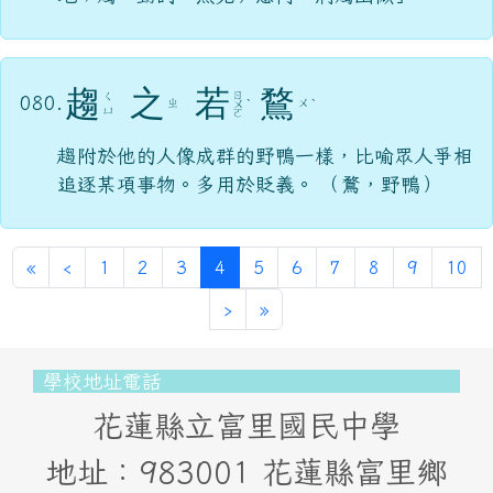
趨
之
若
鶩
ㄖ
ㄑ
080.
ㄓ
ㄨ
ㄨ
ˋ
ˋ
ㄩ
ㄛ
趨附於他的人像成群的野鴨一樣，比喻眾人爭相
追逐某項事物。多用於貶義。 （鶩，野鴨）
第一頁
上一頁
(目前頁次)
«
‹
1
2
3
4
5
6
7
8
9
10
下一頁
最後頁
›
»
頁尾區域內容
學校地址電話
花蓮縣立富里國民中學
地址：983001 花蓮縣富里鄉