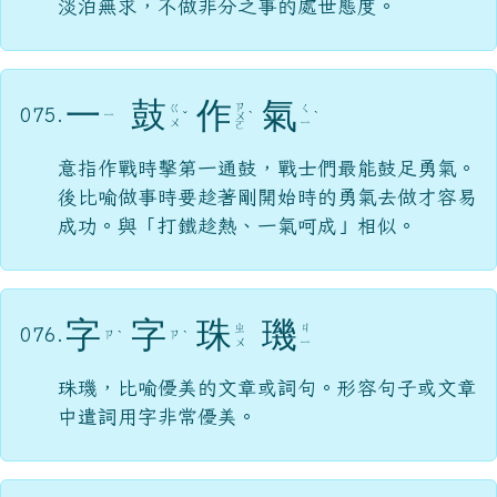
淡泊無求，不做非分之事的處世態度。
一
鼓
作
氣
ㄗ
ㄍ
ㄑ
075.
ㄧ
ˇ
ㄨ
ˋ
ˋ
ㄨ
ㄧ
ㄛ
意指作戰時擊第一通鼓，戰士們最能鼓足勇氣。
後比喻做事時要趁著剛開始時的勇氣去做才容易
成功。與「打鐵趁熱、一氣呵成」相似。
字
字
珠
璣
ㄓ
ㄐ
076.
ㄗ
ㄗ
ˋ
ˋ
ㄨ
ㄧ
珠璣，比喻優美的文章或詞句。形容句子或文章
中遣詞用字非常優美。