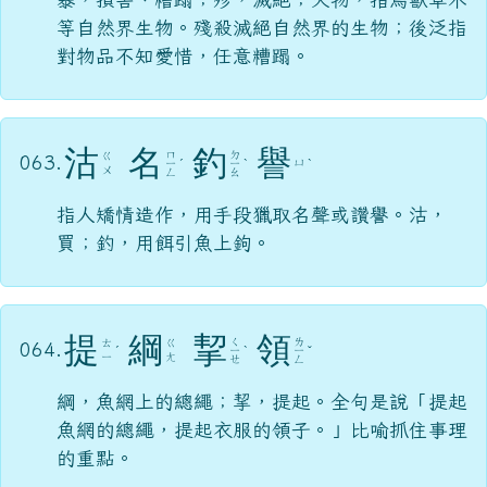
等自然界生物。殘殺滅絕自然界的生物；後泛指
對物品不知愛惜，任意糟蹋。
沽
名
釣
譽
ㄇ
ㄉ
ㄍ
063.
ㄩ
ㄧ
ˊ
ㄧ
ˋ
ˋ
ㄨ
ㄥ
ㄠ
指人矯情造作，用手段獵取名聲或讚譽。沽，
買；釣，用餌引魚上鉤。
提
綱
挈
領
ㄑ
ㄌ
ㄊ
ㄍ
064.
ˊ
ㄧ
ˋ
ㄧ
ˇ
ㄧ
ㄤ
ㄝ
ㄥ
綱，魚網上的總繩；挈，提起。全句是說「提起
魚網的總繩，提起衣服的領子。」比喻抓住事理
的重點。