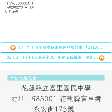
1) 376550000A_1
140208273_ATTA
CH1.pdf
10-17 114年師培精進特色發展計畫-「STEA...
02-03 114年1月基金來源、用途及餘絀表、平衡...
頁尾區域內容
學校地址電話
花蓮縣立富里國民中學
地址：983001 花蓮縣富里鄉
永安街173號