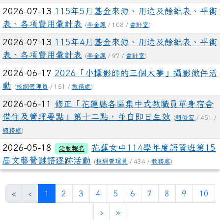
2026-07-13
115年5月基金來源、用途及餘絀表、平衡
表、各項費用彙計表
(
李金鳳
/ 108 /
會計室
)
2026-07-13
115年4月基金來源、用途及餘絀表、平衡
表、各項費用彙計表
(
李金鳳
/ 97 /
會計室
)
2026-06-17
2026「小攝影師的三個大夢」攝影徵件活
動
(
校網管理員
/ 151 /
教務處
)
2026-06-11
修正「花蓮縣各區集中式教職員單身宿舍
借住及管理要點」第十二點，並自即日生效
(
賴俊宏
/ 451 /
總務處
)
2026-05-18
花蓮女中114學年度語資班第15
活動報名
屆文藝營謎語逐跡活動
(
校網管理員
/ 434 /
教務處
)
(目前頁次)
«
‹
1
2
3
4
5
6
7
8
9
10
下一頁
最後頁
›
»