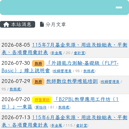
導覽列
花蓮縣立富里國民中學
跳至主內容區
主內容區域
頁尾區域
本站消息
分月文章
文章列表
2026-08-05
115年7月基金來源、用途及餘絀表、平衡
表、各項費用彙計表
(
李金鳳
/ 20 /
會計室
)
2026-07-30
「外語能力測驗-基礎級（FLPT-
教務
Basic）」線上說明會
(
校網管理員
/ 98 /
教務處
)
2026-07-29
教師數位教學增能培訓
教務
(
校網管理員
/
95 /
教務處
)
2026-07-20
「B2PBL教學應用工作坊（1
研習資訊
日）」—東區
(
葉怡伶
/ 81 /
教務處
)
2026-07-13
115年6月基金來源、用途及餘絀表、平衡
表、各項費用彙計表
(
李金鳳
/ 115 /
會計室
)