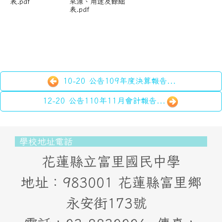
表.pdf
來源、用途及餘絀
表.pdf
10-20 公告109年度決算報告...
12-20 公告110年11月會計報告...
頁尾區域內容
學校地址電話
花蓮縣立富里國民中學
地址：983001 花蓮縣富里鄉
永安街173號