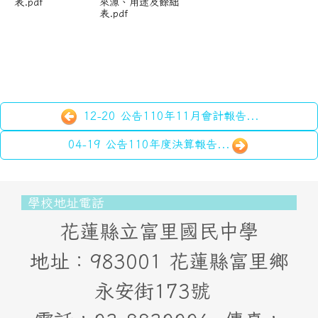
表.pdf
來源、用途及餘絀
表.pdf
12-20 公告110年11月會計報告...
04-19 公告110年度決算報告...
頁尾區域內容
學校地址電話
花蓮縣立富里國民中學
地址：983001 花蓮縣富里鄉
永安街173號