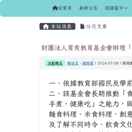
導覽列
跳至主內容區
花蓮縣立富里國民中學
回首頁
最新公告
認識富中
頁尾區域
主內容區域
本站消息
分月文章
財團法人育秀教育基金會辦理「
活動報名
賴俊宏
-
總務處
| 2024-07-08 | 點
一、依據教育部國民及學前教育署
二、該基金會長期推動「
手煮，健康吃」之能力，與
麵食料理、米食料理、創
及了解不同時令、飲食文