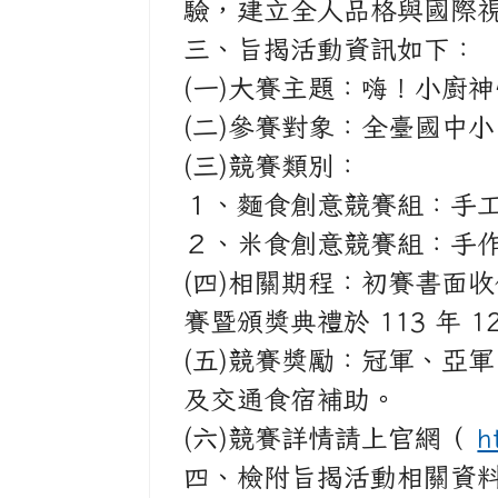
驗，建立全人品格與國際
三、旨揭活動資訊如下：
(一)大賽主題：嗨！小廚
(二)參賽對象：全臺國中小
(三)競賽類別：
１、麵食創意競賽組：手工
２、米食創意競賽組：手作
(四)相關期程：初賽書面收件
賽暨頒獎典禮於 113 年
(五)競賽獎勵：冠軍、亞軍、
及交通食宿補助。
(六)競賽詳情請上官網（
h
四、檢附旨揭活動相關資料 