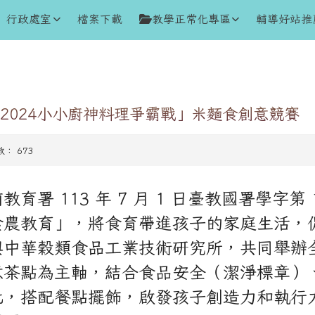
行政處室
檔案下載
教學正常化專區
輔導好站推
2024小小廚神料理爭霸戰」米麵食創意競賽
閱數： 673
 113 年 7 月 1 日臺教國署學字第 1
食農教育」，將食育帶進孩子的家庭生活，
中華穀類食品工業技術研究所，共同舉辦全國
意茶點為主軸，結合食品安全（潔淨標章）
化，搭配餐點擺飾，啟發孩子創造力和執行