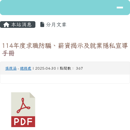
導覽列
花蓮縣立富里國民中學
跳至主內容區
主內容區域
頁尾區域
本站消息
分月文章
114年度求職防騙、薪資揭示及就業隱私宣導
手冊
張筱涵
-
總務處
| 2025-04-30 | 點閱數： 367