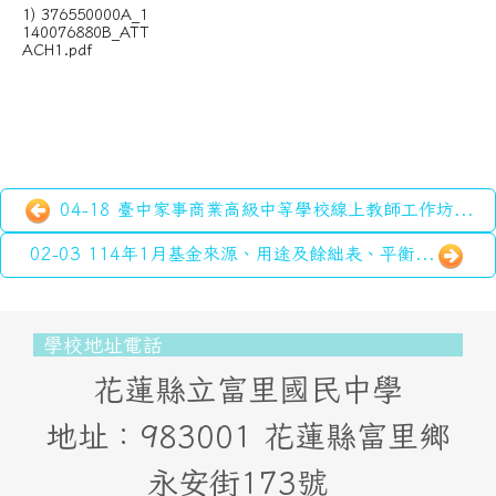
1) 376550000A_1
140076880B_ATT
ACH1.pdf
04-18 臺中家事商業高級中等學校線上教師工作坊...
02-03 114年1月基金來源、用途及餘絀表、平衡...
頁尾區域內容
學校地址電話
花蓮縣立富里國民中學
地址：983001 花蓮縣富里鄉
永安街173號