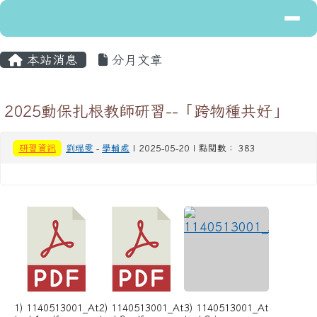
導覽列
花蓮縣立富里國民中學
跳至主內容區
主內容區域
頁尾區域
本站消息
分月文章
2025動保扎根教師研習--「跨物種共好」
研習資訊
劉瑞雯
-
學輔處
| 2025-05-20 | 點閱數： 383
1) 1140513001_At
2) 1140513001_At
3) 1140513001_At