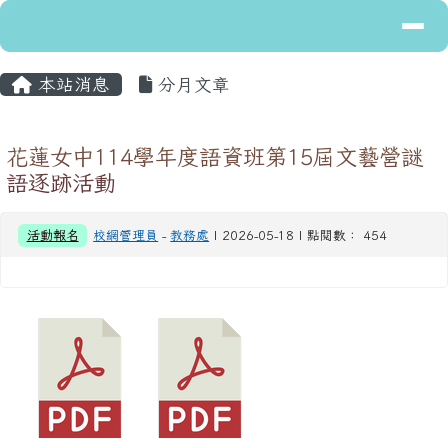
導覽列
花蓮縣立富里國民中學
跳至主內容區
主內容區域
頁尾區域
本站消息
分月文章
花蓮女中114學年度語資班第15屆文藝營謎
語逐跡活動
活動報名
校網管理員
-
教務處
| 2026-05-18 | 點閱數： 454