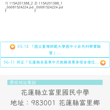
1) 115A201388_2
2) 115A201388_1
_06081524224.pd
_06081524224.pd
f
f
05-18 「國立臺灣師範大學國中小自然科學實驗
營」...
06-11 修正「花蓮縣各區集中式教職員單身宿舍借住...
頁尾區域內容
學校地址電話
花蓮縣立富里國民中學
地址：983001 花蓮縣富里鄉