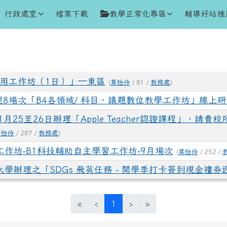
行政處室
檔案下載
教學正常化專區
輔導好站推
學應用工作坊（1日）」—東區
(
葉怡伶
/ 81 /
教務處
)
辦理8場次「B4各領域/ 科目、議題數位教學工作坊」線上
1月25至26日辦理「Apple Teacher認證課程」，
葉怡伶
/ 287 /
教務處
)
作坊-B1科技輔助自主學習工作坊-9月場次
(
葉怡伶
/ 252 /
學辦理之「SDGs 飛英任務 - 開學季打卡簽到現金禮券
(目前頁次)
«
‹
1
›
»