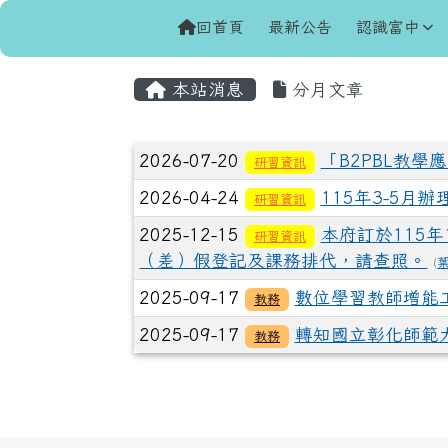
導覽列
跳至主內容區
花蓮縣立富里國民中學
回首頁
最新公告
認識富中
頁尾區域
主內容區域
本站消息
分月文章
文章列表
2026-07-20
「B2PBL教
研習資訊
2026-04-24
115年3-5月
研習資訊
2025-12-15
本府訂於115年
研習資訊
（差）假登記及課務排代，請查照。
(
2025-09-17
數位學習教師增能工
教務
2025-09-17
轉知國立彰化師範大
教務