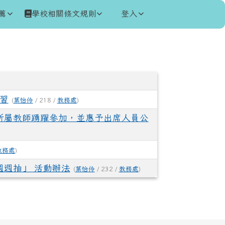
薦
學校相關條文規則
登入
研習
(
葉怡伶
/ 218 /
教務處
)
請貴校所屬教師踴躍參加，並惠予出席人員公
教務處
)
週週抽」 活動辦法
(
葉怡伶
/ 232 /
教務處
)