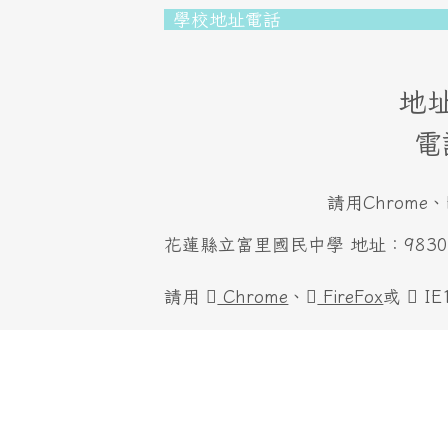
頁尾區域內容
學校地址電話
地址
電
請用Chrome、
花蓮縣立富里國民中學 地址：983001
請用
Chrome
、
FireFox
或
I