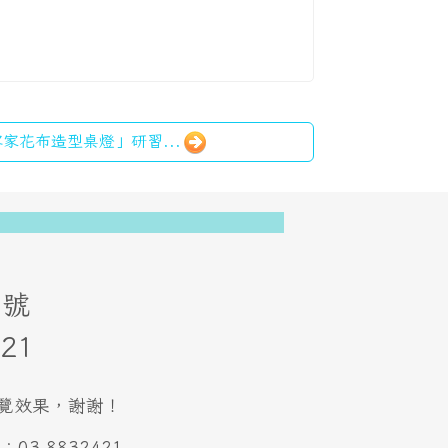
OT客家花布造型桌燈」研習...
73號
21
最佳瀏覽效果，謝謝！
3-8832421