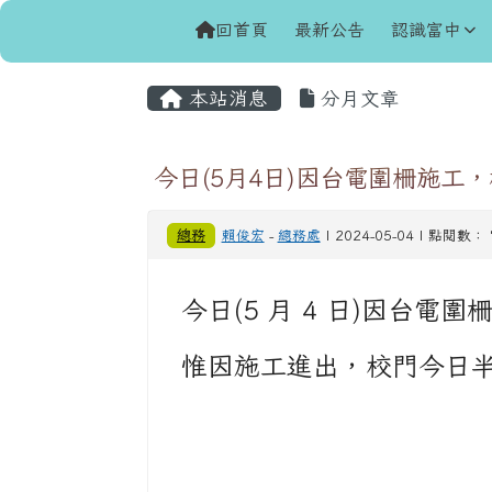
導覽列
跳至主內容區
花蓮縣立富里國民中學
回首頁
最新公告
認識富中
頁尾區域
主內容區域
本站消息
分月文章
今日(5月4日)因台電圍柵施工
總務
賴俊宏
-
總務處
| 2024-05-04 | 點閱數： 
今日(5 月 4 日)因台電
惟因施工進出，校門今日