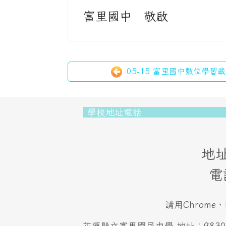
富里國中 敬啟
05-15 富里國中數位學習載
頁尾區域內容
學校地址電話
地址
電
請用Chrome、
花蓮縣立富里國民中學 地址：983001