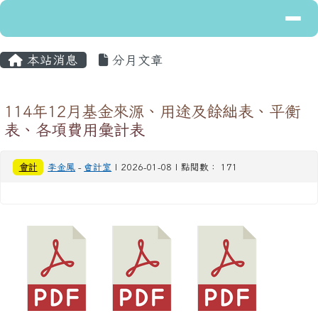
導覽列
花蓮縣立富里國民中學
跳至主內容區
主內容區域
頁尾區域
本站消息
分月文章
114年12月基金來源、用途及餘絀表、平衡
表、各項費用彙計表
會計
李金鳳
-
會計室
| 2026-01-08 | 點閱數： 171