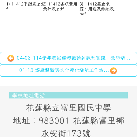
1) 11412平衡表.pd
2) 11412各項費用
3) 11412基金來
f
彙計表.pdf
源、用途及餘絀表.
pdf
04-08 114學年度從媒體識讀到課堂實踐：教師增...
01-13 遊戲體驗與文化轉化增能工作坊...
頁尾區域內容
學校地址電話
花蓮縣立富里國民中學
地址：983001 花蓮縣富里鄉
永安街173號