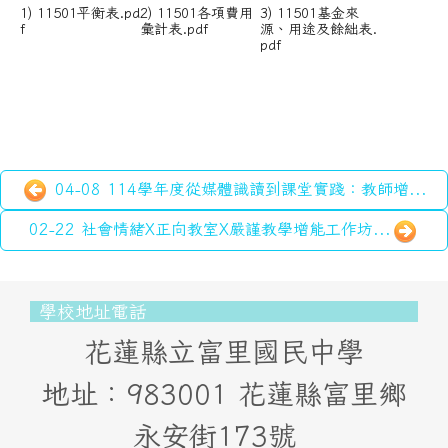
1) 11501平衡表.pd
2) 11501各項費用
3) 11501基金來
f
彙計表.pdf
源、用途及餘絀表.
pdf
04-08 114學年度從媒體識讀到課堂實踐：教師增...
02-22 社會情緒X正向教室X嚴謹教學增能工作坊...
頁尾區域內容
學校地址電話
花蓮縣立富里國民中學
地址：983001 花蓮縣富里鄉
永安街173號