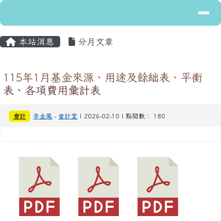
導覽列
花蓮縣立富里國民中學
跳至主內容區
主內容區域
頁尾區域
本站消息
分月文章
115年1月基金來源、用途及餘絀表、平衡
表、各項費用彙計表
會計
李金鳳
-
會計室
| 2026-02-10 | 點閱數： 180