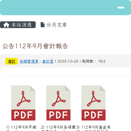
導覽列
花蓮縣立富里國民中學
跳至主內容區
主內容區域
頁尾區域
本站消息
分月文章
公告112年9月會計報告
會計
校網管理員
-
會計室
| 2023-10-23 | 點閱數： 932
1) 112年9月平衡
2) 112年9月各項費
3) 112年9月基金來