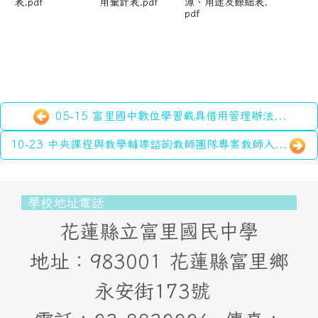
表.pdf
用彙計表.pdf
源、用途及餘絀表.
pdf
05-15 富里國中數位學習載具借用管理辦法...
10-23 中央課程與教學輔導諮詢教師團隊專案教師入...
頁尾區域內容
學校地址電話
花蓮縣立富里國民中學
地址：983001 花蓮縣富里鄉
永安街173號