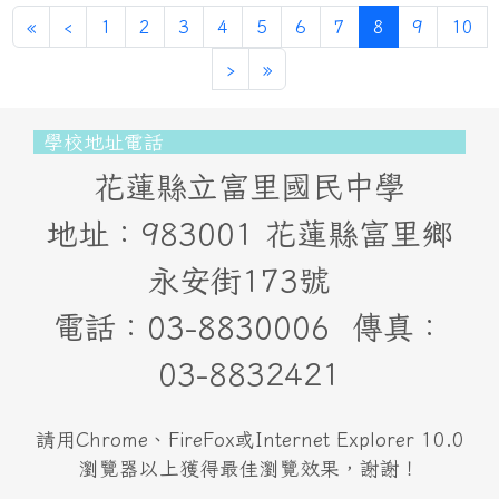
第一頁
上一頁
(目前頁次)
«
‹
1
2
3
4
5
6
7
8
9
10
下一頁
最後頁
›
»
頁尾區域內容
學校地址電話
花蓮縣立富里國民中學
地址：983001 花蓮縣富里鄉
永安街173號
電話：03-8830006 傳真：
03-8832421
請用Chrome、FireFox或Internet Explorer 10.0
瀏覽器以上獲得最佳瀏覽效果，謝謝！