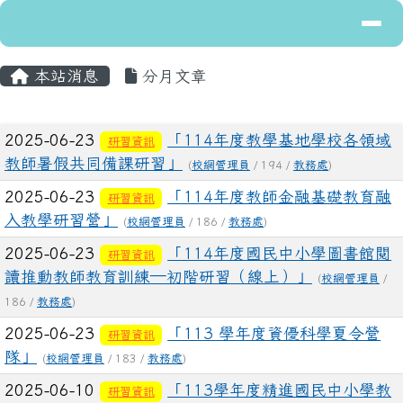
導覽列
花蓮縣立富里國民中學
跳至主內容區
主內容區域
頁尾區域
本站消息
分月文章
文章列表
2025-06-23
「114年度教學基地學校各領域
研習資訊
教師暑假共同備課研習」
(
校網管理員
/ 194 /
教務處
)
2025-06-23
「114年度教師金融基礎教育融
研習資訊
入教學研習營」
(
校網管理員
/ 186 /
教務處
)
2025-06-23
「114年度國民中小學圖書館閱
研習資訊
讀推動教師教育訓練—初階研習（線上）」
(
校網管理員
/
186 /
教務處
)
2025-06-23
「113 學年度資優科學夏令營
研習資訊
隊」
(
校網管理員
/ 183 /
教務處
)
2025-06-10
「113學年度精進國民中小學教
研習資訊