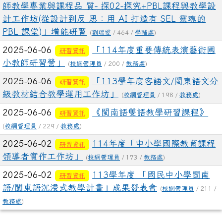
師教學專業與課程品 質- 探02-探究+PBL課程與教學設
計工作坊(從設計到反 思：用 AI 打造有 SEL 靈魂的
PBL 課堂)」增能研習
(
劉瑞雯
/ 464 /
學輔處
)
2025-06-06
「114年度重要傳統表演藝術國
研習資訊
小教師研習營」
(
校網管理員
/ 200 /
教務處
)
2025-06-06
「113學年度客語文/閩東語文分
研習資訊
級教材結合教學運用工作坊」
(
校網管理員
/ 198 /
教務處
)
2025-06-06
《閩南語雙語教學研習課程》
研習資訊
(
校網管理員
/ 229 /
教務處
)
2025-06-02
114年度「中小學國際教育課程
研習資訊
領導者實作工作坊」
(
校網管理員
/ 173 /
教務處
)
2025-06-02
113學年度 「國民中小學閩南
研習資訊
語/閩東語沉浸式教學計畫」成果發表會
(
校網管理員
/ 211 /
教務處
)